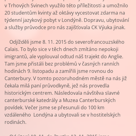
v Trhových Svinech využilo této příležitosti a umožnilo
20 studentům kvinty až oktávy vycestovat zdarma na
týdenní jazykový pobyt v Londýně. Dopravu, ubytování
a služby průvodce pro nás zajišťovala CK Výuka jinak.
Odjížděli jsme 8. 11. 2015 do severofrancouzského
Calais. To bylo sice v těch dnech zmítáno nepokoji
imigrantů, ale vyplouval odtud náš trajekt do Anglie.
Tam jsme přistáli bez problémů v časných ranních
hodinách 9. listopadu a zamířili jsme rovnou do
Canterbury. V tomto pozoruhodném městě na nás již
čekala milá paní průvodkyně, jež nás provedla
historickým centrem. Následovala návštěva slavné
canterburské katedrály a Muzea Canterburských
povídek. Večer jsme se přesunuli do 100 km
vzdáleného Londýna a ubytovali se v hostitelských
rodinách.