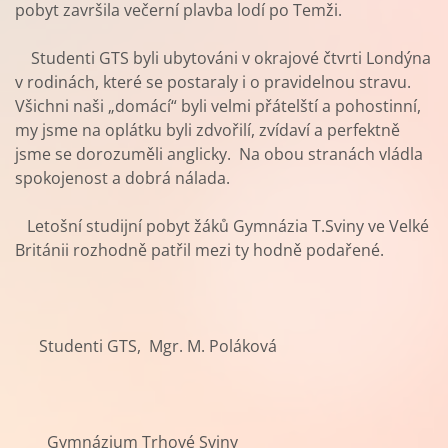
pobyt završila večerní plavba lodí po Temži.
Studenti GTS byli ubytováni v okrajové čtvrti Londýna
v rodinách, které se postaraly i o pravidelnou stravu.
Všichni naši „domácí“ byli velmi přátelští a pohostinní,
my jsme na oplátku byli zdvořilí, zvídaví a perfektně
jsme se dorozuměli anglicky. Na obou stranách vládla
spokojenost a dobrá nálada.
Letošní studijní pobyt žáků Gymnázia T.Sviny ve Velké
Británii rozhodně patřil mezi ty hodně podařené.
Studenti GTS, Mgr. M. Poláková
Gymnázium Trhové Sviny