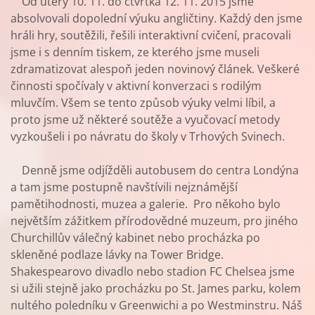
Od úterý 10. 11. do čtvrtka 12. 11. 2015 jsme
absolvovali dopolední výuku angličtiny. Každý den jsme
hráli hry, soutěžili, řešili interaktivní cvičení, pracovali
jsme i s denním tiskem, ze kterého jsme museli
zdramatizovat alespoň jeden novinový článek. Veškeré
činnosti spočívaly v aktivní konverzaci s rodilým
mluvčím. Všem se tento způsob výuky velmi líbil, a
proto jsme už některé soutěže a vyučovací metody
vyzkoušeli i po návratu do školy v Trhových Svinech.
Denně jsme odjížděli autobusem do centra Londýna
a tam jsme postupně navštívili nejznámější
pamětihodnosti, muzea a galerie. Pro někoho bylo
největším zážitkem přírodovědné muzeum, pro jiného
Churchillův válečný kabinet nebo procházka po
skleněné podlaze lávky na Tower Bridge.
Shakespearovo divadlo nebo stadion FC Chelsea jsme
si užili stejně jako procházku po St. James parku, kolem
nultého poledníku v Greenwichi a po Westminstru. Náš