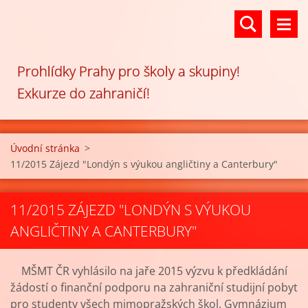
Prohlídky Prahy pro školy a skupiny!
Exkurze do zahraničí!
Úvodní stránka
>
11/2015 Zájezd "Londýn s výukou angličtiny a Canterbury"
11/2015 ZÁJEZD "LONDÝN S VÝUKOU
ANGLIČTINY A CANTERBURY"
MŠMT ČR vyhlásilo na jaře 2015 výzvu k předkládání
žádostí o finanční podporu na zahraniční studijní pobyt
pro studenty všech mimopražských škol. Gymnázium