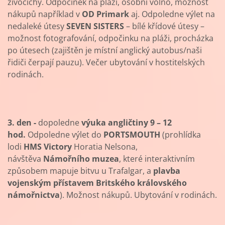
živočichy. Odpočinek na pláži, osobní volno, možnost
nákupů například v
OD Primark
aj. Odpoledne výlet na
nedaleké útesy
SEVEN SISTERS
– bílé křídové útesy –
možnost fotografování, odpočinku na pláži, procházka
po útesech (zajištěn je místní anglický autobus/naši
řidiči čerpají pauzu). Večer ubytování v hostitelských
rodinách.
3. den -
dopoledne
výuka angličtiny 9 – 12
hod.
Odpoledne výlet do
PORTSMOUTH
(prohlídka
lodi
HMS Victory
Horatia Nelsona,
návštěva
Námořního muzea
, které interaktivním
způsobem mapuje bitvu u Trafalgar, a
plavba
vojenským přístavem Britského královského
námořnictva
). Možnost nákupů. Ubytování v rodinách.