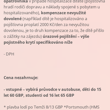
opatrovníka
v případě hospitalizace dítěte (pojišťovna
hradí rodiči dopravu a náklady spojené s pobytem u
hospitalizovaného),
kompenzace nevyužité
dovolené
(například dítě je hospitalizováno a
pojišťovna proplatí 2000 Kč/den za nevyužitou
dovolenou, je to druh kompenzace za to, že dítě přišlo
o zážitky na zájezdu)
úrazové pojištění – výše
pojistného krytí specifikováno níže
- DPH
Cena nezahrnuje:
- vstupné – vybírá průvodce v autobuse, děti do 15
let 60 GBP, studenti od 16 let 65 GBP
* plavba lodí po Temži 8/13 GBP *Portsmouth (HMS