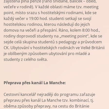
zajištěna plná penze (ráno snídaně, balíček – oběd,
večeře v rodině). V každé oblasti máme tzv. meeting
point, místo srazu s hostitelskými rodinami, kde se
každý večer v 19:00 hod. studenti setkají se svojí
hostitelskou rodinou, kterou následují do jejich
domova na večeři a přespání. Ráno, kolem 8:00 hod.,
rodiny doprovodí studenty na „meeting point“, kde se
sejde celá skupina studentů s pedagogy a průvodcem
CK. Ubytování v hostitelských rodinách ve Velké Británii
je oblíbeným způsobem ubytování pro mladé a
studenty z celého světa.
Přeprava přes kanál La Manche:
Cestovní kancelář nejraději do programu zařazuje
přepravu přes kanál La Manche tzv. kombinací, tj.
oběma způsoby přepravy, na cestu do Británie