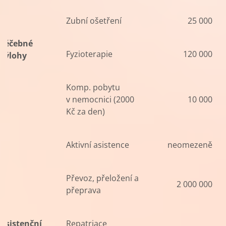
Zubní ošetření
25 000
Léčebné
Fyzioterapie
120 000
výlohy
Komp. pobytu
v nemocnici (2000
10 000
Kč za den)
Aktivní asistence
neomezeně
Převoz, přeložení a
2 000 000
přeprava
Asistenční
Repatriace