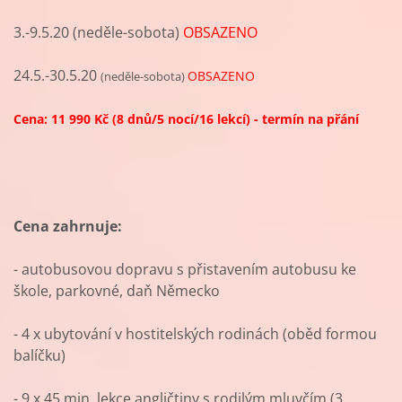
3.-9.5.20 (neděle-sobota)
OBSAZENO
24.5.-30.5.20
OBSAZENO
(neděle-sobota)
Cena: 11 990 Kč (8 dnů/5 nocí/16 lekcí) - termín na přání
Cena zahrnuje:
- autobusovou dopravu s přistavením autobusu ke
škole, parkovné, daň Německo
- 4 x ubytování v hostitelských rodinách (oběd formou
balíčku)
- 9 x 45 min. lekce angličtiny s rodilým mluvčím (3