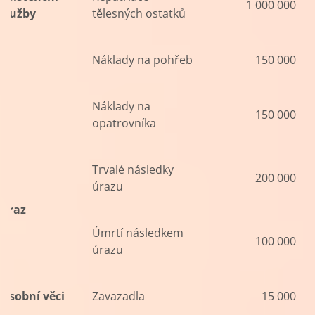
1 000 000
služby
tělesných ostatků
Náklady na pohřeb
150 000
Náklady na
150 000
opatrovníka
Trvalé následky
200 000
úrazu
Úraz
Úmrtí následkem
100 000
úrazu
Osobní věci
Zavazadla
15 000