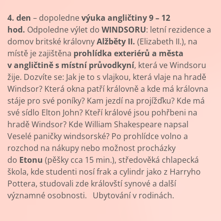
4. den
– dopoledne
výuka angličtiny 9 – 12
hod.
Odpoledne výlet do
WINDSORU
: letní rezidence a
domov britské královny
Alžběty II.
(Elizabeth II.), na
místě je zajištěna
prohlídka exteriérů a města
v angličtině s místní průvodkyní
, která ve Windsoru
žije. Dozvíte se: Jak je to s vlajkou, která vlaje na hradě
Windsor? Která okna patří královně a kde má královna
stáje pro své poníky? Kam jezdí na projížďku? Kde má
své sídlo Elton John? Kteří králové jsou pohřbeni na
hradě Windsor? Kde William Shakespeare napsal
Veselé paničky windsorské? Po prohlídce volno a
rozchod na nákupy nebo možnost procházky
do
Etonu
(pěšky cca 15 min.), středověká chlapecká
škola, kde studenti nosí frak a cylindr jako z Harryho
Pottera, studovali zde královští synové a další
významné osobnosti. Ubytování v rodinách.