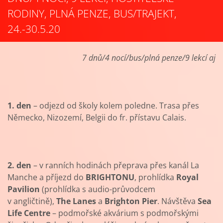
RODINY, PLNÁ PENZE, BUS/TRAJEKT,
24.-30.5.20
7 dnů/4 nocí/bus/plná penze/9 lekcí aj
1. den
– odjezd od školy kolem poledne. Trasa přes
Německo, Nizozemí, Belgii do fr. přístavu Calais.
2. den
– v ranních hodinách přeprava přes kanál La
Manche a příjezd do
BRIGHTONU
, prohlídka
Royal
Pavilion
(prohlídka s audio-průvodcem
v angličtině),
The Lanes
a
Brighton Pier
. Návštěva
Sea
Life Centre
– podmořské akvárium s podmořskými