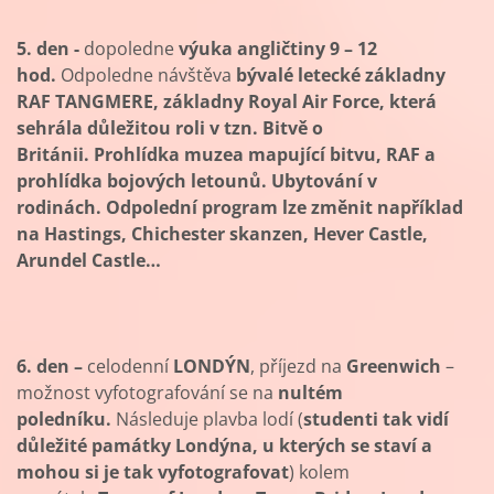
5. den -
dopoledne
výuka angličtiny 9 – 12
hod.
Odpoledne návštěva
bývalé letecké základny
RAF TANGMERE, základny Royal Air Force, která
sehrála důležitou roli v tzn. Bitvě o
Británii. Prohlídka muzea mapující bitvu, RAF a
prohlídka bojových letounů. Ubytování v
rodinách. Odpolední program lze změnit například
na Hastings, Chichester skanzen, Hever Castle,
Arundel Castle…
6. den –
celodenní
LONDÝN
, příjezd na
Greenwich
–
možnost vyfotografování se na
nultém
poledníku.
Následuje plavba lodí (
studenti tak vidí
důležité památky Londýna, u kterých se staví a
mohou si je tak vyfotografovat
) kolem