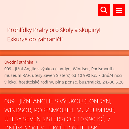
Prohlídky Prahy pro školy a skupiny!
Exkurze do zahraničí!
Úvodní stránka
>
009 - Jižní Anglie s výukou (Londýn, Windsor, Portsmouth,
muzeum RAF, útesy Seven Sisters) od 10 990 Kč, 7 dnů/4 nocí,
9 lekcí, hostitelské rodiny, plná penze, bus/trajekt, 24.-30.5.20
009 - JIŽNÍ ANGLIE S VÝUKOU (LONDÝN,
WINDSOR, PORTSMOUTH, MUZEUM RAF,
ÚTESY SEVEN SISTERS) OD 10 990 KČ, 7
DNŮ/4 NOCÍ, 9 LEKCÍ, HOSTITELSKÉ