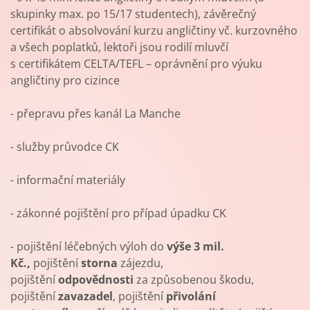
skupinky max. po 15/17 studentech), závěrečný
certifikát o absolvování kurzu angličtiny vč. kurzovného
a všech poplatků, lektoři jsou rodilí mluvčí
s certifikátem CELTA/TEFL – oprávnění pro výuku
angličtiny pro cizince
- přepravu přes kanál La Manche
- služby průvodce CK
- informační materiály
- zákonné pojištění pro případ úpadku CK
- pojištění léčebných výloh do
výše 3 mil.
Kč.,
pojištění
storna
zájezdu,
pojištění
odpovědnosti
za způsobenou škodu,
pojištění
zavazadel
, pojištění
přivolání