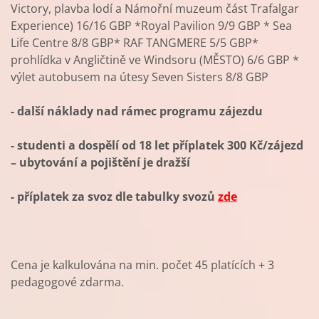
Victory, plavba lodí a Námořní muzeum část Trafalgar
Experience) 16/16 GBP *Royal Pavilion 9/9 GBP * Sea
Life Centre 8/8 GBP* RAF TANGMERE 5/5 GBP*
prohlídka v Angličtině ve Windsoru (MĚSTO) 6/6 GBP *
výlet autobusem na útesy Seven Sisters 8/8 GBP
- další náklady nad rámec programu zájezdu
- studenti a dospělí od 18 let příplatek 300 Kč/zájezd
– ubytování a pojištění je dražší
- příplatek za svoz dle tabulky svozů
zde
Cena je kalkulována na min. počet 45 platících + 3
pedagogové zdarma.