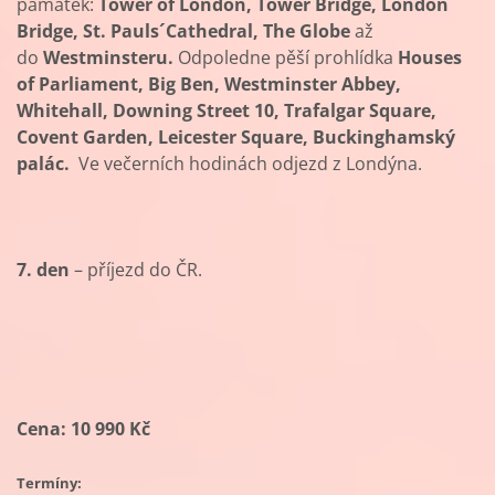
památek:
Tower of London, Tower Bridge, London
Bridge, St. Pauls´Cathedral, The Globe
až
do
Westminsteru.
Odpoledne pěší prohlídka
Houses
of Parliament, Big Ben, Westminster Abbey,
Whitehall, Downing Street 10, Trafalgar Square,
Covent Garden, Leicester Square, Buckinghamský
palác.
Ve večerních hodinách odjezd z Londýna.
7. den
– příjezd do ČR.
Cena: 10 990 Kč
Termíny: