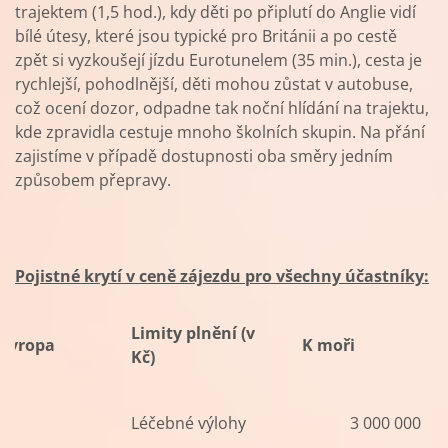
trajektem (1,5 hod.), kdy děti po připlutí do Anglie vidí
bílé útesy, které jsou typické pro Británii a po cestě
zpět si vyzkoušejí jízdu Eurotunelem (35 min.), cesta je
rychlejší, pohodlnější, děti mohou zůstat v autobuse,
což ocení dozor, odpadne tak noční hlídání na trajektu,
kde zpravidla cestuje mnoho školních skupin. Na přání
zajistíme v případě dostupnosti oba směry jedním
způsobem přepravy.
Pojistné krytí v ceně zájezdu pro všechny účastníky:
Limity plnění (v
Evropa
K moři
Kč)
Léčebné výlohy
3 000 000