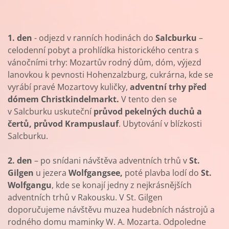
1. den
- odjezd v ranních hodinách do
Salcburku
–
celodenní pobyt a prohlídka historického centra s
vánočními trhy: Mozartův rodný dům, dóm, výjezd
lanovkou k pevnosti Hohenzalzburg, cukrárna, kde se
vyrábí pravé Mozartovy kuličky,
adventní trhy před
dómem Christkindelmarkt.
V tento den se
v Salcburku uskuteční
průvod pekelných duchů a
čertů, průvod Krampuslauf
. Ubytování v blízkosti
Salcburku.
2. den
– po snídani návštěva adventních trhů v
St.
Gilgen
u jezera
Wolfgangsee,
poté plavba lodí do
St.
Wolfgangu
, kde se konají jedny z nejkrásnějších
adventních trhů v Rakousku. V St. Gilgen
doporučujeme návštěvu muzea hudebních nástrojů a
rodného domu maminky W. A. Mozarta. Odpoledne