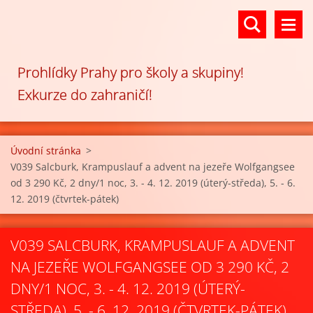
Prohlídky Prahy pro školy a skupiny!
Exkurze do zahraničí!
Úvodní stránka
>
V039 Salcburk, Krampuslauf a advent na jezeře Wolfgangsee
od 3 290 Kč, 2 dny/1 noc, 3. - 4. 12. 2019 (úterý-středa), 5. - 6.
12. 2019 (čtvrtek-pátek)
V039 SALCBURK, KRAMPUSLAUF A ADVENT
NA JEZEŘE WOLFGANGSEE OD 3 290 KČ, 2
DNY/1 NOC, 3. - 4. 12. 2019 (ÚTERÝ-
STŘEDA), 5. - 6. 12. 2019 (ČTVRTEK-PÁTEK)