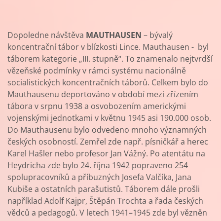
Dopoledne návštěva
MAUTHAUSEN
– bývalý
koncentrační tábor v blízkosti Lince. Mauthausen - byl
táborem kategorie „III. stupně“. To znamenalo nejtvrdší
vězeňské podmínky v rámci systému nacionálně
socialistických koncentračních táborů. Celkem bylo do
Mauthausenu deportováno v období mezi zřízením
tábora v srpnu 1938 a osvobozením americkými
vojenskými jednotkami v květnu 1945 asi 190.000 osob.
Do Mauthausenu bylo odvedeno mnoho významných
českých osobností. Zemřel zde např. písničkář a herec
Karel Hašler nebo profesor Jan Vážný. Po atentátu na
Heydricha zde bylo 24. října 1942 popraveno 254
spolupracovníků a příbuzných Josefa Valčíka, Jana
Kubiše a ostatních parašutistů. Táborem dále prošli
například Adolf Kajpr, Štěpán Trochta a řada českých
vědců a pedagogů. V letech 1941–1945 zde byl vězněn