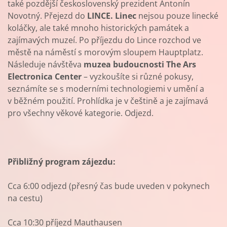
také pozdější československý prezident Antonín
Novotný. Přejezd do
LINCE.
Linec
nejsou pouze linecké
koláčky, ale také mnoho historických památek a
zajímavých muzeí. Po příjezdu do Lince rozchod ve
městě na náměstí s morovým sloupem Hauptplatz.
Následuje návštěva
muzea budoucnosti The Ars
Electronica Center
– vyzkoušíte si různé pokusy,
seznámíte se s moderními technologiemi v umění a
v běžném použití. Prohlídka je v češtině a je zajímavá
pro všechny věkové kategorie. Odjezd.
Přibližný program zájezdu:
Cca 6:00 odjezd (přesný čas bude uveden v pokynech
na cestu)
Cca 10:30 příjezd Mauthausen