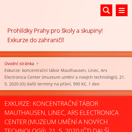
Prohlídky Prahy pro školy a skupiny!
Exkurze do zahraničí!
Úvodní stránka
>
Exkurze: koncentrační tábor Mauthausen, Linec, Ars
Electronica Center (muzeum umění a nových technologií), 21.
5. 2020 (čt) další termíny na přání, 990 Kč, 1 den
EXKURZE: KONCENTRAČNÍ TÁBOR
MAUTHAUSEN, LINEC, ARS ELECTRONICA
CENTER (MUZEUM UMĚNÍ A NOVÝCH
TECHNOLOGIÍ), 21. 5. 2020 (ČT) DALŠÍ