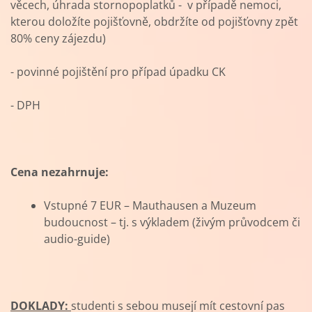
věcech, úhrada stornopoplatků - v případě nemoci,
kterou doložíte pojišťovně, obdržíte od pojišťovny zpět
80% ceny zájezdu)
- povinné pojištění pro případ úpadku CK
- DPH
Cena nezahrnuje:
Vstupné 7 EUR – Mauthausen a Muzeum
budoucnost – tj. s výkladem (živým průvodcem či
audio-guide)
DOKLADY:
studenti s sebou musejí mít cestovní pas