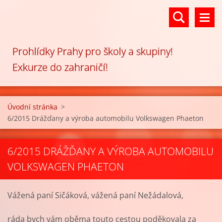
Prohlídky Prahy pro školy a skupiny!
Exkurze do zahraničí!
Úvodní stránka
>
6/2015 Drážďany a výroba automobilu Volkswagen Phaeton
6/2015 DRÁŽĎANY A VÝROBA AUTOMOBILU
VOLKSWAGEN PHAETON
Vážená paní Sičáková, vážená paní Nežádalová,
ráda bych vám oběma touto cestou poděkovala za