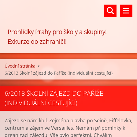
Prohlídky Prahy pro školy a skupiny!
Exkurze do zahraničí!
Úvodní stránka
>
6/2013 Školní zájezd do Paříže (individuální cestující)
6/2013 ŠKOLNÍ ZÁJEZD DO PAŘÍŽE
(INDIVIDUÁLNÍ CESTUJÍCÍ)
Zájezd se nám líbil. Zejména plavba po Seině, Eiffelovka,
centrum a zájem ve Versailles. Nemám připomínky k
organizaci zájezdu. Vše bylo perfektní. Chválím