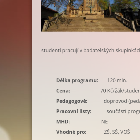
studenti pracují v badatelských skupinkách
Délka programu:
120 min.
Cena:
70 Kč/žák/stude
Pedagogové:
doprovod (ped
Pracovní listy:
součástí pro
MHD:
NE
Vhodné pro:
ZŠ, SŠ, VOŠ