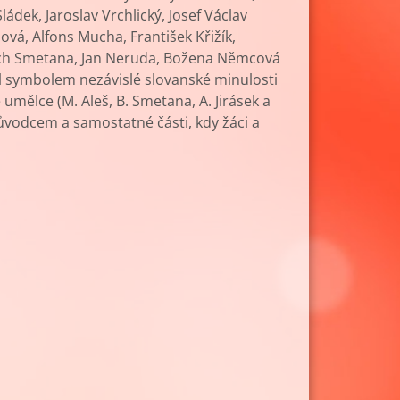
Sládek, Jaroslav Vrchlický, Josef Václav
ová, Alfons Mucha, František Křižík,
řich Smetana, Jan Neruda, Božena Němcová
l symbolem nezávislé slovanské minulosti
umělce (M. Aleš, B. Smetana, A. Jirásek a
růvodcem a samostatné části, kdy žáci a