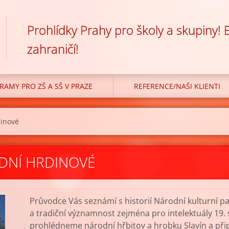
Prohlídky Prahy pro školy a skupiny!
zahraničí!
RAMY PRO ZŠ A SŠ V PRAZE
REFERENCE/NAŠI KLIENTI
dinové
DNÍ HRDINOVÉ
Průvodce Vás seznámí s historií Národní kulturní p
a tradiční významnost zejména pro intelektuály 19.
prohlédneme národní hřbitov a hrobku Slavín a při