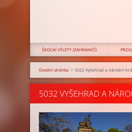
ŠKOLNÍ VÝLETY (ZAHRANIČÍ)
PROG
Úvodní stránka
>
5032 Vyšehrad a národní hr
5032 VYŠEHRAD A NÁRO