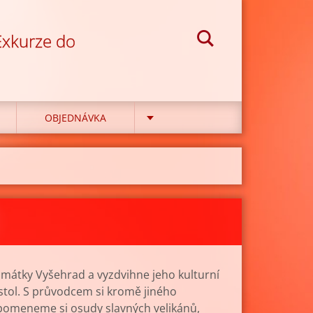
 Exkurze do
OBJEDNÁVKA
amátky Vyšehrad a vyzdvihne jeho kulturní
 stol. S průvodcem si kromě jiného
pomeneme si osudy slavných velikánů,