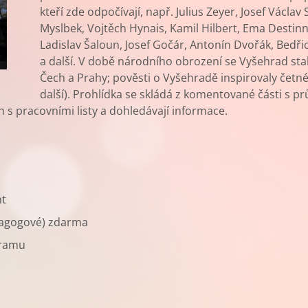
kteří zde odpočívají, např. Julius Zeyer, Josef Václav 
Myslbek, Vojtěch Hynais, Kamil Hilbert, Ema Destinn
Ladislav Šaloun, Josef Gočár, Antonín Dvořák, Bed
a další. V době národního obrození se Vyšehrad sta
Čech a Prahy; pověsti o Vyšehradě inspirovaly četné 
další). Prohlídka se skládá z komentované části s p
 s pracovními listy a dohledávají informace.
nt
agogové) zdarma
gramu