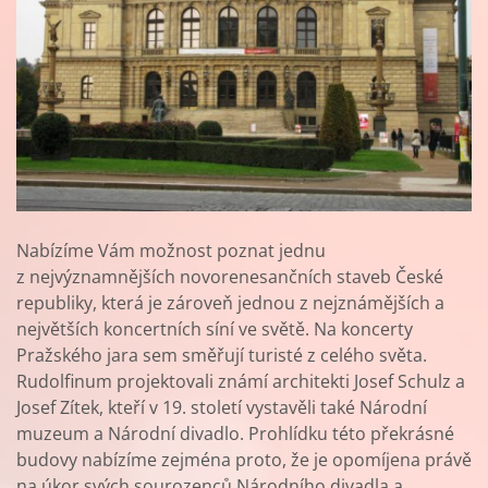
Nabízíme Vám možnost poznat jednu
z nejvýznamnějších novorenesančních staveb České
republiky, která je zároveň jednou z nejznámějších a
největších koncertních síní ve světě. Na koncerty
Pražského jara sem směřují turisté z celého světa.
Rudolfinum projektovali známí architekti Josef Schulz a
Josef Zítek, kteří v 19. století vystavěli také Národní
muzeum a Národní divadlo. Prohlídku této překrásné
budovy nabízíme zejména proto, že je opomíjena právě
na úkor svých sourozenců Národního divadla a