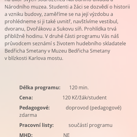
Národního muzea. Studenti a žáci se dozvědí o historii
a vzniku budovy, zaměříme se na její výzdobu a
prohlédneme si ji také uvnitř, navštívíme vestibul,
dvoranu, Dvořákovu a Sukovu síň. Prohlídka trvá
přibližně hodinu. V druhé části programu Vás náš
průvodcem seznámí s životem hudebního skladatele
Bedřicha Smetany v Muzeu Bedřicha Smetany
v blízkosti Karlova mostu.
Délka programu:
120 min.
Cena:
120 Kč/žák/student
Pedagogové:
doprovod (pedagogové)
zdarma
Pracovní listy:
součástí programu
MHD:
NE