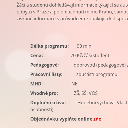
Žáci a studenti dohledávají informace týkající se aut
pobytu v Praze a po ohluchnutí mimo Prahu, samotn
získané informace s průvodcem zopakují a k dispozi
Délka programu:
90 min.
Cena:
70 Kč/žák/student
Pedagogové:
doprovod (pedagogové)
Pracovní listy:
součástí programu
MHD:
NE
Vhodné pro:
ZŠ, SŠ, VOŠ
Doplnění učiva:
Hudební výchova, Vlasti
osobnosti)
Objednávku vyplňte online
zde