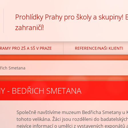
Prohlídky Prahy pro školy a skupiny!
zahraničí!
RAMY PRO ZŠ A SŠ V PRAZE
REFERENCE/NAŠI KLIENTI
dřich Smetana
Y - BEDŘICH SMETANA
Společně navštívíme muzeum Bedřicha Smetany u K
tohoto velikána. Žáci jsou rozděleni do badatelských
nejvíce informací o umělci z vystavených exponátů 