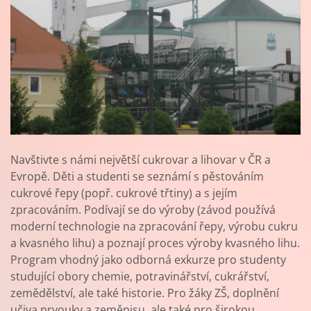
Navštivte s námi největší cukrovar a lihovar v ČR a
Evropě. Děti a studenti se seznámí s pěstováním
cukrové řepy (popř. cukrové třtiny) a s jejím
zpracováním. Podívají se do výroby (závod používá
moderní technologie na zpracování řepy, výrobu cukru
a kvasného lihu) a poznají proces výroby kvasného lihu.
Program vhodný jako odborná exkurze pro studenty
studující obory chemie, potravinářství, cukrářství,
zemědělství, ale také historie. Pro žáky ZŠ, doplnění
učiva prvouky a zeměpisu, ale také pro širokou