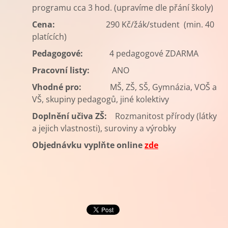
programu cca 3 hod. (upravíme dle přání školy)
Cena:
290 Kč/žák/student
(min. 40
platících)
Pedagogové:
4 pedagogové ZDARMA
Pracovní listy:
ANO
Vhodné pro:
MŠ,
ZŠ, SŠ, Gymnázia, VOŠ a
VŠ, skupiny pedagogů, jiné kolektivy
Doplnění učiva ZŠ:
Rozmanitost přírody (látky
a jejich vlastnosti), suroviny a výrobky
Objednávku vyplňte online
zde