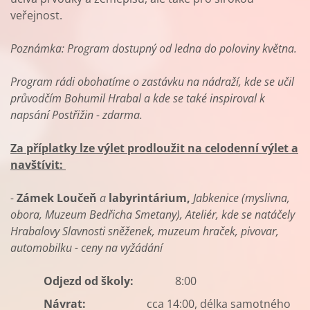
veřejnost.
Poznámka:
Program dostupný od ledna do poloviny května.
Program rádi obohatíme o zastávku na nádraží, kde se učil
průvodčím Bohumil Hrabal a kde se také inspiroval k
napsání Postřižin - zdarma.
Za příplatky lze výlet prodloužit na celodenní výlet a
navštívit:
-
Zámek Loučeň
a
labyrintárium,
Jabkenice (myslivna,
obora, Muzeum Bedřicha Smetany), Ateliér, kde se natáčely
Hrabalovy Slavnosti sněženek, muzeum hraček, pivovar,
automobilku -
ceny na vyžádání
Odjezd od školy:
8:00
Návrat:
cca
14:00, délka samotného