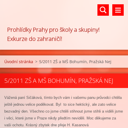
Prohlídky Prahy pro školy a skupiny!
Exkurze do zahraničí!
Úvodní stránka
>
5/2011 ZŠ a MŠ Bohumín, Pražská Nej
5/2011 ZŠ A MŠ BOHUMÍN, PRAŽSKÁ NEJ
Vážená paní Sičáková, tímto bych vám i vašemu panu průvodci chtěla
ještě jednou velice poděkovat. Byl to sice hektický, ale zato velice
bezvadný den. Všechno co jsme chtěli stihnout jsme stihli a viděli jsme
i věci, které jsme v Praze nikdy předtím neviděli. Moc děkujeme za
vaši ochotu.
Krásný zbytek dne přeje H. Kasanová