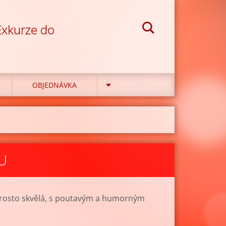
 Exkurze do
OBJEDNÁVKA
U
aprosto skvělá, s poutavým a humorným