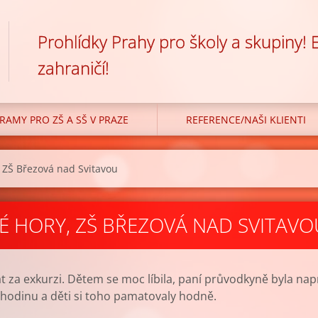
Prohlídky Prahy pro školy a skupiny!
zahraničí!
RAMY PRO ZŠ A SŠ V PRAZE
REFERENCE/NAŠI KLIENTI
 ZŠ Březová nad Svitavou
É HORY, ZŠ BŘEZOVÁ NAD SVITAVO
 za exkurzi. Dětem se moc líbila, paní průvodkyně byla n
í hodinu a děti si toho pamatovaly hodně.