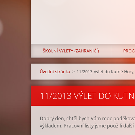
ŠKOLNÍ VÝLETY (ZAHRANIČÍ)
PROG
Úvodní stránka
>
11/2013 Výlet do Kutné Hory,
11/2013 VÝLET DO KUTN
Dobrý den, chtěl bych Vám moc poděkovat
výkladem. Pracovní listy jsme použili dalš