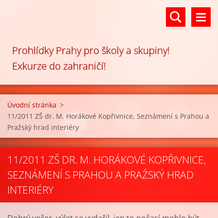
Prohlídky Prahy pro školy a skupiny!
Exkurze do zahraničí!
Úvodní stránka
>
11/2011 ZŠ dr. M. Horákové Kopřivnice, Seznámení s Prahou a
Pražský hrad interiéry
11/2011 ZŠ DR. M. HORÁKOVÉ KOPŘIVNICE,
SEZNÁMENÍ S PRAHOU A PRAŽSKÝ HRAD
INTERIÉRY