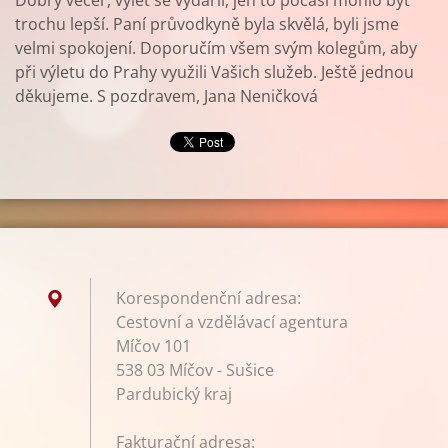
Dobrý večer, výlet se vydařil, jen to počasí mohlo být
trochu lepší. Paní průvodkyně byla skvělá, byli jsme
velmi spokojení. Doporučím všem svým kolegům, aby
při výletu do Prahy využili Vašich služeb. Ještě jednou
děkujeme. S pozdravem, Jana Neničková
Korespondenční adresa:
Cestovní a vzdělávací agentura
Míčov 101
538 03 Míčov - Sušice
Pardubický kraj
Fakturační adresa: